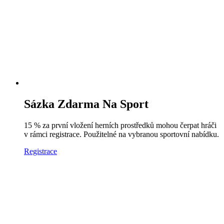
Sázka Zdarma Na Sport
15 % za první vložení herních prostředků mohou čerpat hráči
v rámci registrace. Použitelné na vybranou sportovní nabídku.
Registrace