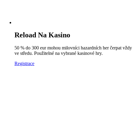
Reload Na Kasino
50 % do 300 eur mohou milovníci hazardních her čerpat vždy
ve středu. Použitelné na vybrané kasinové hry.
Registrace