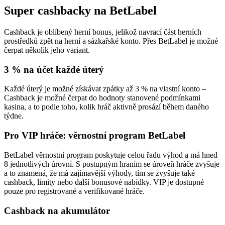
Super cashbacky na BetLabel
Cashback je oblíbený herní bonus, jelikož navrací část herních
prostředků zpět na herní a sázkařské konto. Přes BetLabel je možné
čerpat několik jeho variant.
3 % na účet každé úterý
Každé úterý je možné získávat zpátky až 3 % na vlastní konto –
Cashback je možné čerpat do hodnoty stanovené podmínkami
kasina, a to podle toho, kolik hráč aktivně prosází během daného
týdne.
Pro VIP hráče: věrnostní program BetLabel
BetLabel věrnostní program poskytuje celou řadu výhod a má hned
8 jednotlivých úrovní. S postupným hraním se úroveň hráče zvyšuje
a to znamená, že má zajímavější výhody, tím se zvyšuje také
cashback, limity nebo další bonusové nabídky. VIP je dostupné
pouze pro registrované a verifikované hráče.
Cashback na akumulátor