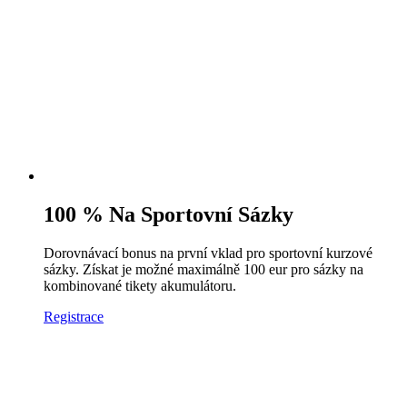
100 % Na Sportovní Sázky
Dorovnávací bonus na první vklad pro sportovní kurzové
sázky. Získat je možné maximálně 100 eur pro sázky na
kombinované tikety akumulátoru.
Registrace