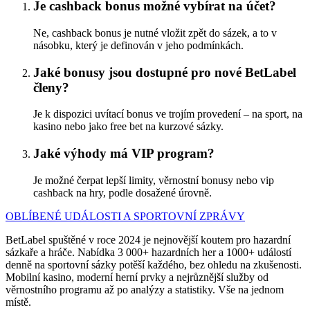
Je cashback bonus možné vybírat na účet?
Ne, cashback bonus je nutné vložit zpět do sázek, a to v
násobku, který je definován v jeho podmínkách.
Jaké bonusy jsou dostupné pro nové BetLabel
členy?
Je k dispozici uvítací bonus ve trojím provedení – na sport, na
kasino nebo jako free bet na kurzové sázky.
Jaké výhody má VIP program?
Je možné čerpat lepší limity, věrnostní bonusy nebo vip
cashback na hry, podle dosažené úrovně.
OBLÍBENÉ UDÁLOSTI A SPORTOVNÍ ZPRÁVY
BetLabel spuštěné v roce 2024 je nejnovější koutem pro hazardní
sázkaře a hráče. Nabídka 3 000+ hazardních her a 1000+ událostí
denně na sportovní sázky potěší každého, bez ohledu na zkušenosti.
Mobilní kasino, moderní herní prvky a nejrůznější služby od
věrnostního programu až po analýzy a statistiky. Vše na jednom
místě.