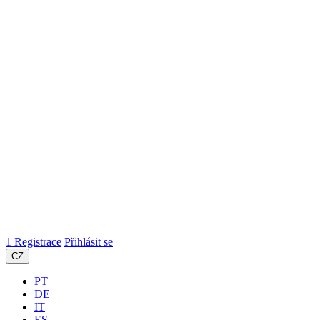
1
Registrace
Přihlásit se
CZ
PT
DE
IT
ES